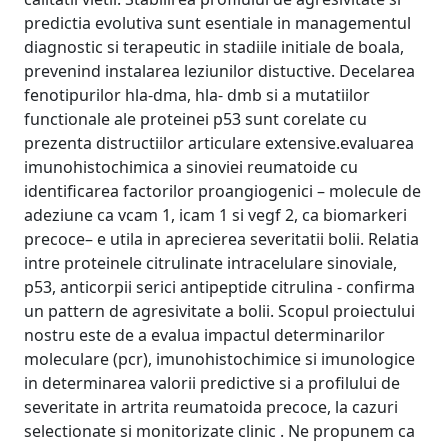
predictia evolutiva sunt esentiale in managementul
diagnostic si terapeutic in stadiile initiale de boala,
prevenind instalarea leziunilor distuctive. Decelarea
fenotipurilor hla-dma, hla- dmb si a mutatiilor
functionale ale proteinei p53 sunt corelate cu
prezenta distructiilor articulare extensive.evaluarea
imunohistochimica a sinoviei reumatoide cu
identificarea factorilor proangiogenici – molecule de
adeziune ca vcam 1, icam 1 si vegf 2, ca biomarkeri
precoce– e utila in aprecierea severitatii bolii. Relatia
intre proteinele citrulinate intracelulare sinoviale,
p53, anticorpii serici antipeptide citrulina - confirma
un pattern de agresivitate a bolii. Scopul proiectului
nostru este de a evalua impactul determinarilor
moleculare (pcr), imunohistochimice si imunologice
in determinarea valorii predictive si a profilului de
severitate in artrita reumatoida precoce, la cazuri
selectionate si monitorizate clinic . Ne propunem ca