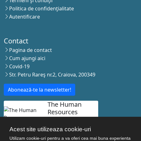
Termeni şi condiţii
Politica de confidenţialitate
Autentificare
Contact
Pagina de contact
Cum ajungi aici
Covid-19
Str. Petru Rareş nr.2, Craiova, 200349
Abonează-te la newsletter!
The Human
Resources
Strategy for
Researchers
Acest site utilizeaza cookie-uri
Utilizam cookie-uri pentru a va oferi cea mai buna experienta