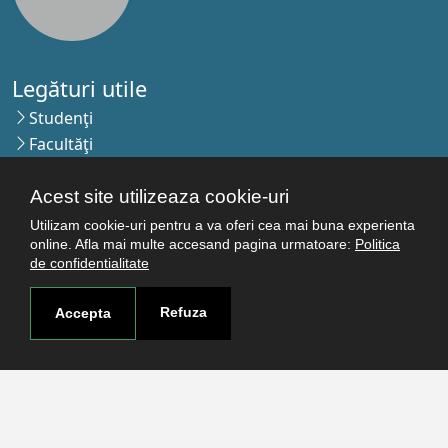
Legături utile
Studenţi
Facultăţi
Cercetare
Termeni şi condiţii
Acest site utilizeaza cookie-uri
Politica de confidenţialitate
Utilizam cookie-uri pentru a va oferi cea mai buna experienta
online. Afla mai multe accesand pagina urmatoare:
Politica
Autentificare
de confidentialitate
Refuza
Accepta
Contact
Pagina de contact
Cum ajungi aici
Covid-19
Str. Petru Rareş nr.2, Craiova, 200349