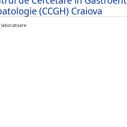
trul de Cercetare în Gastroent
atologie (CCGH) Craiova