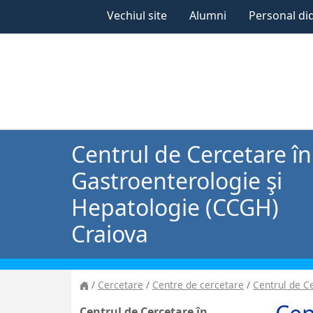
Vechiul site
Alumni
Personal di
Centrul de Cercetare în
Gastroenterologie şi
Hepatologie (CCGH)
Craiova
Cercetare
Centre de cercetare
Centrul de C
Centrul de Cercetare în