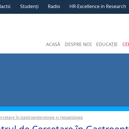
dactic
Studenți
Radio
HR-Excellence in Research
ACASĂ
DESPRE NOI
EDUCAȚIE
CE
ercetare în Gastroenterologie şi Hepatologie