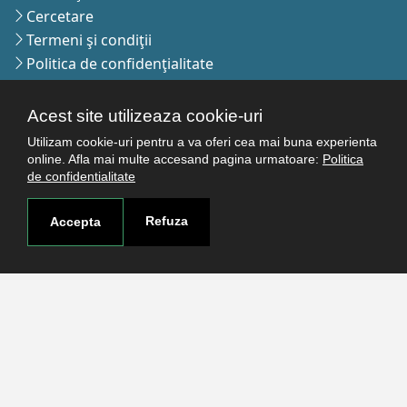
Cercetare
Termeni şi condiţii
Politica de confidenţialitate
Autentificare
Acest site utilizeaza cookie-uri
Utilizam cookie-uri pentru a va oferi cea mai buna experienta
Contact
online. Afla mai multe accesand pagina urmatoare:
Politica
de confidentialitate
Pagina de contact
Cum ajungi aici
Refuza
Accepta
Covid-19
Str. Petru Rareş nr.2, Craiova, 200349
Abonează-te la newsletter!
The Human
Resources
Strategy for
Researchers