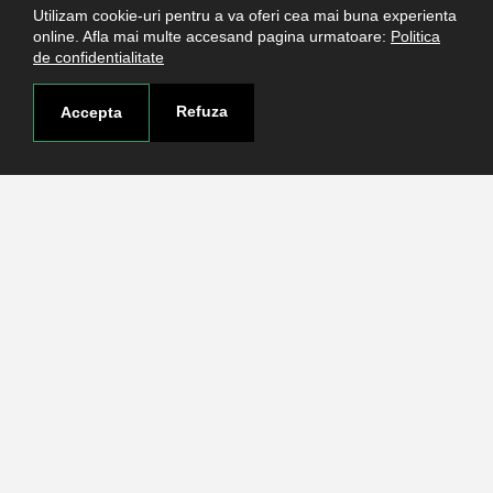
Contact
Utilizam cookie-uri pentru a va oferi cea mai buna experienta
online. Afla mai multe accesand pagina urmatoare:
Politica
Pagina de contact
de confidentialitate
Cum ajungi aici
Covid-19
Refuza
Accepta
Str. Petru Rareş nr.2, Craiova, 200349
Abonează-te la newsletter!
The Human
Resources
Strategy for
Researchers
© Copyright 2021-2026 Toate drepturile rezervate -
Universitatea de Medicina si Farmacie Craiova. Realizat
de
Acron Soft