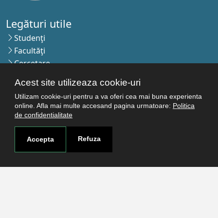
Legături utile
Studenţi
Facultăţi
Cercetare
Termeni şi condiţii
Acest site utilizeaza cookie-uri
Politica de confidenţialitate
Utilizam cookie-uri pentru a va oferi cea mai buna experienta
Autentificare
online. Afla mai multe accesand pagina urmatoare:
Politica
de confidentialitate
Contact
Refuza
Accepta
Pagina de contact
Cum ajungi aici
Covid-19
Str. Petru Rareş nr.2, Craiova, 200349
Abonează-te la newsletter!