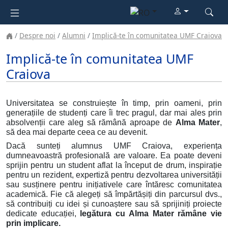
Despre noi
Alumni
Implică-te în comunitatea UMF Craiova
Implică-te în comunitatea UMF
Craiova
Universitatea se construiește în timp, prin oameni, prin
generațiile de studenți care îi trec pragul, dar mai ales prin
absolvenții care aleg să rămână aproape de
Alma Mater
,
să dea mai departe ceea ce au devenit.
Dacă sunteți alumnus UMF Craiova, experiența
dumneavoastră profesională are valoare. Ea poate deveni
sprijin pentru un student aflat la început de drum, inspirație
pentru un rezident, expertiză pentru dezvoltarea universității
sau susținere pentru inițiativele care întăresc comunitatea
academică. Fie că alegeți să împărtășiți din parcursul dvs.,
să contribuiți cu idei și cunoaștere sau să sprijiniți proiecte
dedicate educației,
legătura cu Alma Mater rămâne vie
prin implicare.