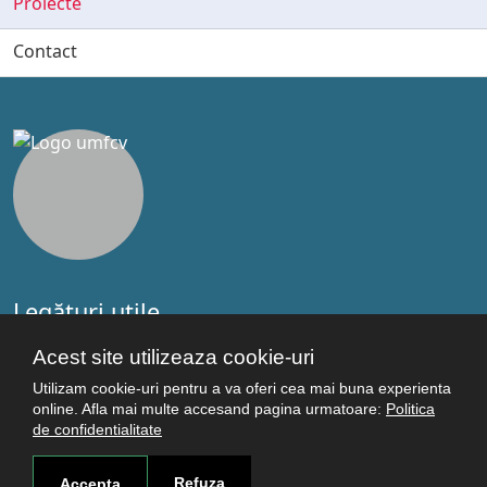
Proiecte
Contact
Legături utile
Studenţi
Acest site utilizeaza cookie-uri
Facultăţi
Utilizam cookie-uri pentru a va oferi cea mai buna experienta
Cercetare
online. Afla mai multe accesand pagina urmatoare:
Politica
Termeni şi condiţii
de confidentialitate
Politica de confidenţialitate
Autentificare
Refuza
Accepta