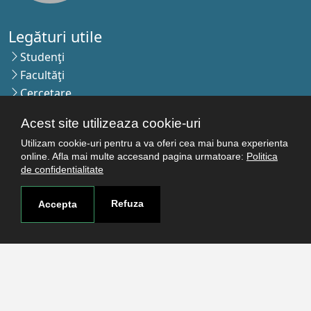
Legături utile
Studenţi
Facultăţi
Cercetare
Termeni şi condiţii
Acest site utilizeaza cookie-uri
Politica de confidenţialitate
Utilizam cookie-uri pentru a va oferi cea mai buna experienta
Autentificare
online. Afla mai multe accesand pagina urmatoare:
Politica
de confidentialitate
Contact
Refuza
Accepta
Pagina de contact
Cum ajungi aici
Covid-19
Str. Petru Rareş nr.2, Craiova, 200349
Abonează-te la newsletter!