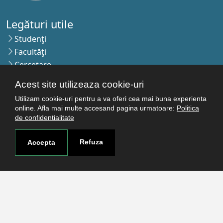
Legături utile
Studenţi
Facultăţi
Cercetare
Termeni şi condiţii
Acest site utilizeaza cookie-uri
Politica de confidenţialitate
Utilizam cookie-uri pentru a va oferi cea mai buna experienta
Autentificare
online. Afla mai multe accesand pagina urmatoare:
Politica
de confidentialitate
Contact
Refuza
Accepta
Pagina de contact
Cum ajungi aici
Covid-19
Str. Petru Rareş nr.2, Craiova, 200349
Abonează-te la newsletter!