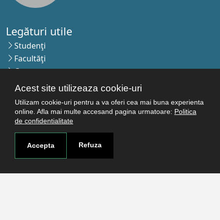
Legături utile
Studenţi
Facultăţi
Cercetare
Termeni şi condiţii
Acest site utilizeaza cookie-uri
Politica de confidenţialitate
Utilizam cookie-uri pentru a va oferi cea mai buna experienta
Autentificare
online. Afla mai multe accesand pagina urmatoare:
Politica
de confidentialitate
Contact
Refuza
Accepta
Pagina de contact
Cum ajungi aici
Covid-19
Str. Petru Rareş nr.2, Craiova, 200349