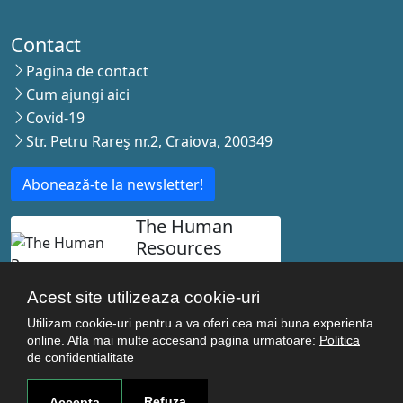
Contact
Pagina de contact
Cum ajungi aici
Covid-19
Str. Petru Rareş nr.2, Craiova, 200349
Abonează-te la newsletter!
The Human
Resources
Strategy for
Researchers
Acest site utilizeaza cookie-uri
Utilizam cookie-uri pentru a va oferi cea mai buna experienta
online. Afla mai multe accesand pagina urmatoare:
Politica
de confidentialitate
© Copyright 2021-2026 Toate drepturile rezervate -
Universitatea de Medicina si Farmacie Craiova. Realizat
Refuza
Accepta