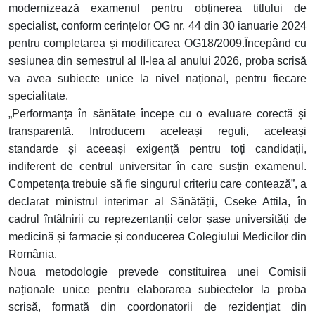
modernizează examenul pentru obținerea titlului de
specialist, conform cerințelor OG nr. 44 din 30 ianuarie 2024
pentru completarea și modificarea OG18/2009.
Începând cu
sesiunea din semestrul al II-lea al anului 2026, proba scrisă
va avea subiecte unice la nivel național, pentru fiecare
specialitate.
„Performanța în sănătate începe cu o evaluare corectă și
transparentă. Introducem aceleași reguli, aceleași
standarde și aceeași exigență pentru toți candidații,
indiferent de centrul universitar în care susțin examenul.
Competența trebuie să fie singurul criteriu care contează”, a
declarat ministrul interimar al Sănătății, Cseke Attila, în
cadrul întâlnirii cu reprezentanții celor șase universități de
medicină și farmacie și conducerea Colegiului Medicilor din
România.
Noua metodologie prevede constituirea unei Comisii
naționale unice pentru elaborarea subiectelor la proba
scrisă, formată din coordonatorii de rezidențiat din