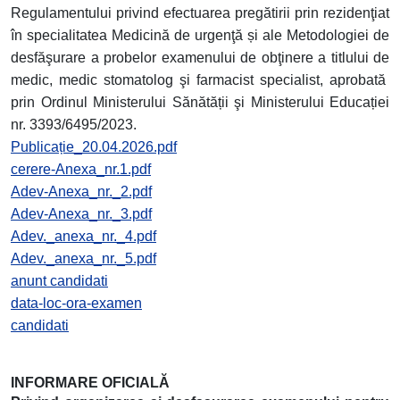
Regulamentului privind efectuarea pregătirii prin rezidenţiat
în specialitatea Medicină de urgenţă și ale Metodologiei de
desfăşurare a probelor examenului de obţinere a titlului de
medic, medic stomatolog şi farmacist specialist, aprobată
prin Ordinul Ministerului Sănătății şi Ministerului Educației
nr. 3393/6495/2023.
Publicație_20.04.2026.pdf
cerere-Anexa_nr.1.pdf
Adev-Anexa_nr._2.pdf
Adev-Anexa_nr._3.pdf
Adev._anexa_nr._4.pdf
Adev._anexa_nr._5.pdf
anunt candidati
data-loc-ora-examen
candidati
INFORMARE OFICIALĂ