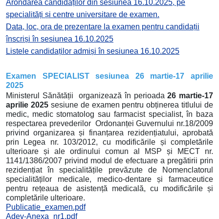
Arondarea candidaților din sesiunea 16.10.2025, pe
specialități și centre universitare de examen.
Data, loc, ora de prezentare la examen pentru candidații
înscriși în sesiunea 16.10.2025
Listele candidaților admiși în sesiunea 16.10.2025
Examen SPECIALIST sesiunea 2
6 martie-17 aprilie
2025
Ministerul Sănătății organizează în perioada
26 martie-17
aprilie 2025
sesiune de examen pentru obținerea titlului de
medic, medic stomatolog sau farmacist specialist, în baza
respectarea prevederilor Ordonanței Guvernului nr.18/2009
privind organizarea și finanțarea rezidențiatului, aprobată
prin Legea nr. 103/2012, cu modificările și completările
ulterioare și ale ordinului comun al MSP și MECT nr.
1141/1386/2007 privind modul de efectuare a pregătirii prin
rezidențiat în specialitățile prevăzute de Nomenclatorul
specialităților medicale, medico-dentare și farmaceutice
pentru rețeaua de asistență medicală, cu modificările și
completările ulterioare.
Publicatie_examen.pdf
Adev-Anexa_nr1.pdf