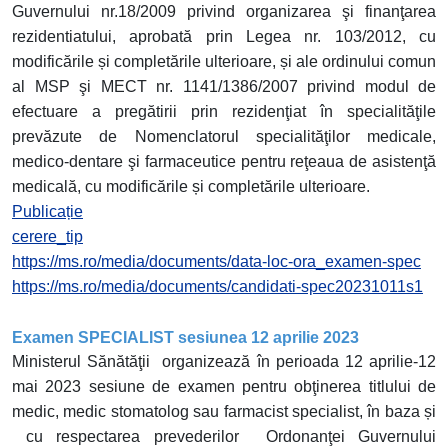
Guvernului nr.18/2009 privind organizarea şi finanţarea
rezidentiatului, aprobată prin Legea nr. 103/2012, cu
modificările și completările ulterioare, și ale ordinului comun
al MSP şi MECT nr. 1141/1386/2007 privind modul de
efectuare a pregătirii prin rezidenţiat în specialităţile
prevăzute de Nomenclatorul specialităţilor medicale,
medico-dentare şi farmaceutice pentru reţeaua de asistenţă
medicală, cu modificările și completările ulterioare.
Publicație
cerere_tip
https://ms.ro/media/documents/data-loc-ora_examen-spec
https://ms.ro/media/documents/candidati-spec20231011s1
Examen SPECIALIST sesiunea 12 aprilie 2023
Ministerul Sănătăţii organizează în perioada 12 aprilie-12
mai 2023 sesiune de examen pentru obţinerea titlului de
medic, medic stomatolog sau farmacist specialist, în baza și
cu respectarea prevederilor Ordonanţei Guvernului