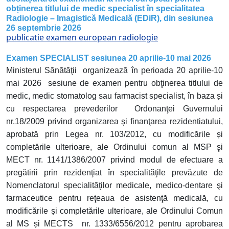
obținerea titlului de medic specialist în specialitatea
Radiologie – Imagistică Medicală (EDiR), din sesiunea
26 septembrie 2026
publicatie examen european radiologie
Examen SPECIALIST sesiunea 20
aprilie-10 mai
2026
Ministerul Sănătăţii organizează în perioada 20 aprilie-10
mai 2026 sesiune de examen pentru obţinerea titlului de
medic, medic stomatolog sau farmacist specialist, în baza și
cu respectarea prevederilor Ordonanţei Guvernului
nr.18/2009 privind organizarea şi finanţarea rezidentiatului,
aprobată prin Legea nr. 103/2012, cu modificările și
completările ulterioare, ale Ordinului comun al MSP şi
MECT nr. 1141/1386/2007 privind modul de efectuare a
pregătirii prin rezidenţiat în specialităţile prevăzute de
Nomenclatorul specialităţilor medicale, medico-dentare şi
farmaceutice pentru reţeaua de asistenţă medicală, cu
modificările și completările ulterioare, ale Ordinului Comun
al MS și MECTS nr. 1333/6556/2012 pentru aprobarea