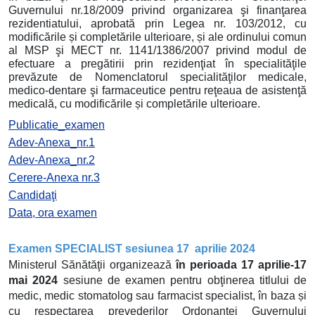
Guvernului nr.18/2009 privind organizarea şi finanţarea
rezidentiatului, aprobată prin Legea nr. 103/2012, cu
modificările și completările ulterioare, și ale ordinului comun
al MSP şi MECT nr. 1141/1386/2007 privind modul de
efectuare a pregătirii prin rezidenţiat în specialităţile
prevăzute de Nomenclatorul specialităţilor medicale,
medico-dentare şi farmaceutice pentru reţeaua de asistenţă
medicală, cu modificările și completările ulterioare.
Publicatie_examen
Adev-Anexa_nr.1
Adev-Anexa_nr.2
Cerere-Anexa nr.3
Candidaţi
Data, ora examen
Examen SPECIALIST sesiunea 17 aprilie 2024
Ministerul Sănătăţii organizează
în perioada 17 aprilie-17
mai 2024
sesiune de examen pentru obţinerea titlului de
medic, medic stomatolog sau farmacist specialist, în baza și
cu respectarea prevederilor Ordonanţei Guvernului