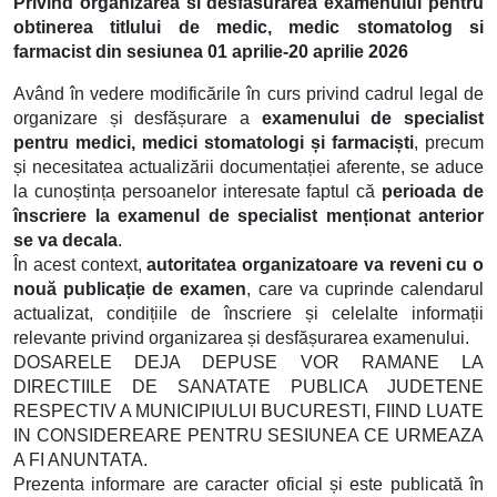
Privind organizarea si desfasurarea examenului pentru
obtinerea titlului de medic, medic stomatolog si
farmacist din sesiunea 01 aprilie-20 aprilie 2026
Având în vedere modificările în curs privind cadrul legal de
organizare și desfășurare a
examenului de specialist
pentru medici, medici stomatologi și farmaciști
, precum
și necesitatea actualizării documentației aferente, se aduce
la cunoștința persoanelor interesate faptul că
perioada de
înscriere la examenul de specialist menționat anterior
se va decala
.
În acest context,
autoritatea organizatoare va reveni cu o
nouă publicație de examen
, care va cuprinde calendarul
actualizat, condițiile de înscriere și celelalte informații
relevante privind organizarea și desfășurarea examenului.
DOSARELE DEJA DEPUSE VOR RAMANE LA
DIRECTIILE DE SANATATE PUBLICA JUDETENE
RESPECTIV A MUNICIPIULUI BUCURESTI, FIIND LUATE
IN CONSIDEREARE PENTRU SESIUNEA CE URMEAZA
A FI ANUNTATA.
Prezenta informare are caracter oficial și este publicată în