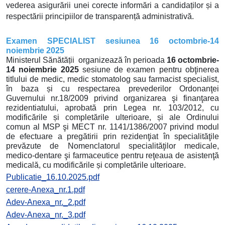
vederea asigurării unei corecte informări a candidaților și a
respectării principiilor de transparență administrativă.
Examen SPECIALIST sesiunea 1
6 octombrie-14
noiembrie
2025
Ministerul Sănătății organizează
în perioada
16 octombrie-
14 noiembrie 2025
sesiune de examen pentru obţinerea
titlului de medic, medic stomatolog sau farmacist specialist,
în baza și cu respectarea prevederilor Ordonanţei
Guvernului nr.18/2009 privind organizarea şi finanţarea
rezidentiatului, aprobată prin Legea nr. 103/2012, cu
modificările și completările ulterioare, și ale Ordinului
comun al MSP şi MECT nr. 1141/1386/2007 privind modul
de efectuare a pregătirii prin rezidenţiat în specialităţile
prevăzute de Nomenclatorul specialităţilor medicale,
medico-dentare şi farmaceutice pentru reţeaua de asistenţă
medicală, cu modificările și completările ulterioare.
Publicatie_16.10.2025.pdf
cerere-Anexa_nr.1.pdf
Adev-Anexa_nr._2.pdf
Adev-Anexa_nr._3.pdf