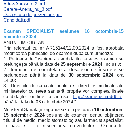
Adev-Anexa_nr2.pdf
Cerere-Anexa_nr._3.pdf
Data și ora de prezentare.pdf
Candidați.pdf
Examen SPECIALIST sesiunea
16 octombrie-15
noiembrie 2024
ANUNT IMPORTANT
Prin referatul cu nr. AR15144/12.09.2024 a fost aprobata
modificarea publicatiei de examen dupa cum urmeaza:
1. Perioada de înscriere a candidaților la acest examen se
prelungește pănă la data de
25 septembrie 2024
, inclusiv;
2. Termenul de completare a dosarelor de înscriere se
prelungește până la data de
30 septembrie 2024
, ora
14:00;
3. Direcțiile de sănătate publică și direcțiile medicale ale
ministerelor cu rețea sanitară proprie vor completa listele
candidaților on-line la adresa:
http://examene.meddb.ro
,
până la data de 03 octombrie 2024."
Ministerul Sănătăţii organizează în perioada
16 octombrie-
15 noiembrie 2024
sesiune de examen pentru obţinerea
titlului de medic, medic stomatolog sau farmacist specialist,
în baza și cu respectarea prevederilor Ordonanţei