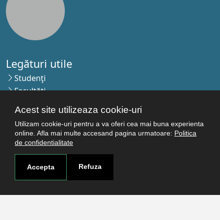
Legături utile
Studenţi
Facultăţi
Cercetare
Acest site utilizeaza cookie-uri
Termeni şi condiţii
Utilizam cookie-uri pentru a va oferi cea mai buna experienta
Politica de confidenţialitate
online. Afla mai multe accesand pagina urmatoare:
Politica
Autentificare
de confidentialitate
Refuza
Accepta
Contact
Pagina de contact
Cum ajungi aici
Covid-19