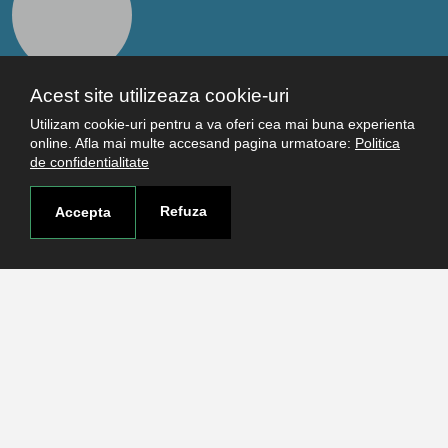
Acest site utilizeaza cookie-uri
Legături utile
Utilizam cookie-uri pentru a va oferi cea mai buna experienta
online. Afla mai multe accesand pagina urmatoare:
Politica
Studenţi
de confidentialitate
Facultăţi
Cercetare
Refuza
Accepta
Termeni şi condiţii
Politica de confidenţialitate
Autentificare
Contact
Pagina de contact
Cum ajungi aici
Covid-19