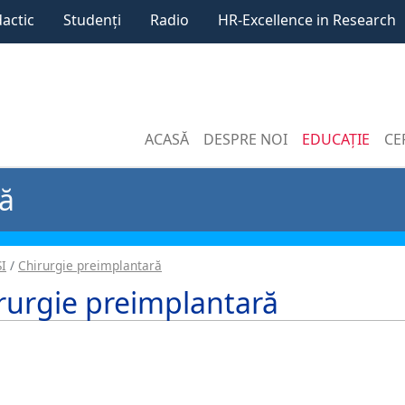
dactic
Studenți
Radio
HR-Excellence in Research
ACASĂ
DESPRE NOI
EDUCAȚIE
CE
ră
I
Chirurgie preimplantară
rurgie preimplantară