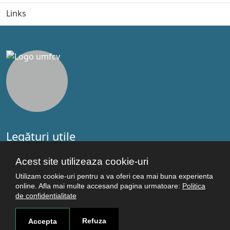
Links
Legături utile
Studenţi
Acest site utilizeaza cookie-uri
Facultăţi
Utilizam cookie-uri pentru a va oferi cea mai buna experienta
Cercetare
online. Afla mai multe accesand pagina urmatoare:
Politica
Termeni şi condiţii
de confidentialitate
Politica de confidenţialitate
Autentificare
Refuza
Accepta