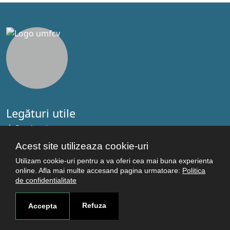
Legături utile
Studenţi
Facultăţi
Acest site utilizeaza cookie-uri
Cercetare
Utilizam cookie-uri pentru a va oferi cea mai buna experienta
Termeni şi condiţii
online. Afla mai multe accesand pagina urmatoare:
Politica
de confidentialitate
Politica de confidenţialitate
Autentificare
Refuza
Accepta