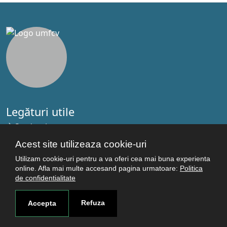
Legături utile
Studenţi
Facultăţi
Acest site utilizeaza cookie-uri
Cercetare
Utilizam cookie-uri pentru a va oferi cea mai buna experienta
Termeni şi condiţii
online. Afla mai multe accesand pagina urmatoare:
Politica
de confidentialitate
Politica de confidenţialitate
Autentificare
Refuza
Accepta