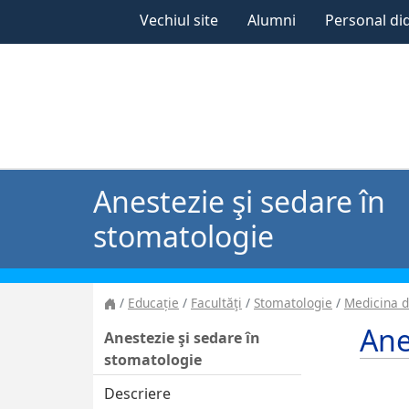
Vechiul site
Alumni
Personal di
Anestezie şi sedare în
stomatologie
Educație
Facultăţi
Stomatologie
Medicina 
Ane
Anestezie şi sedare în
stomatologie
Descriere