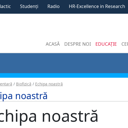
dactic
Studenți
Radio
HR-Excellence in Research
ACASĂ
DESPRE NOI
EDUCAȚIE
CE
dentară
Biofizică
Echipa noastră
ipa noastră
chipa noastră