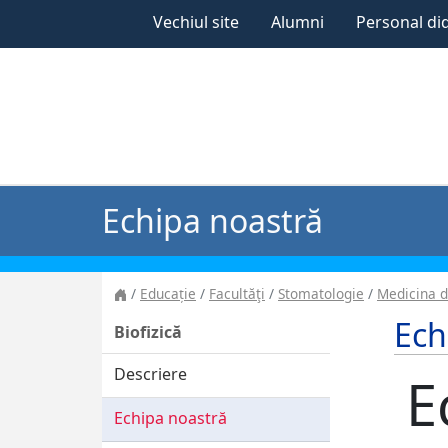
Vechiul site
Alumni
Personal di
Echipa noastră
Educație
Facultăţi
Stomatologie
Medicina 
Ech
Biofizică
Descriere
E
Echipa noastră