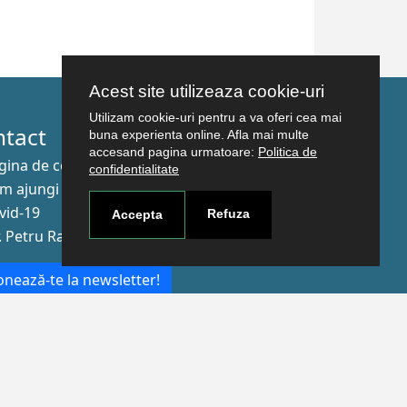
Acest site utilizeaza cookie-uri
Utilizam cookie-uri pentru a va oferi cea mai
ntact
buna experienta online. Afla mai multe
accesand pagina urmatoare:
Politica de
gina de contact
confidentialitate
m ajungi aici
vid-19
Refuza
Accepta
r. Petru Rareş nr.2, Craiova, 200349
nează-te la newsletter!
The Human
Resources
Strategy for
Researchers