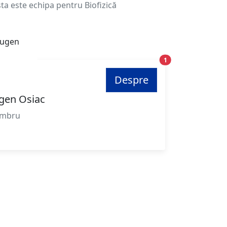
ta este echipa pentru Biofizică
Poziție
1
Despre
gen Osiac
mbru