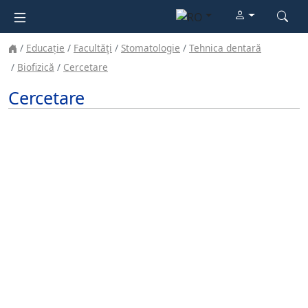
Educație
Facultăţi
Stomatologie
Tehnica dentară
Biofizică
Cercetare
Cercetare