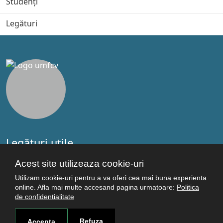
Studenți
Legături
Legături utile
Studenţi
Acest site utilizeaza cookie-uri
Facultăţi
Utilizam cookie-uri pentru a va oferi cea mai buna experienta
Cercetare
online. Afla mai multe accesand pagina urmatoare:
Politica
Termeni şi condiţii
de confidentialitate
Politica de confidenţialitate
Autentificare
Refuza
Accepta