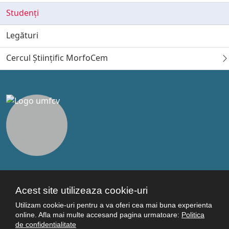
Studenți
Legături
Cercul Științific MorfoCem
Legături utile
Acest site utilizeaza cookie-uri
Studenţi
Utilizam cookie-uri pentru a va oferi cea mai buna experienta
Facultăţi
online. Afla mai multe accesand pagina urmatoare:
Politica
Cercetare
de confidentialitate