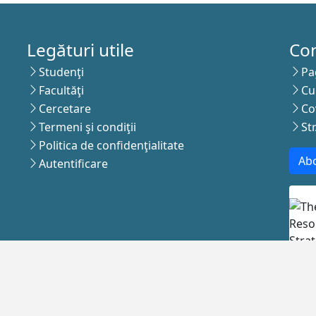
Legături utile
Co
Studenţi
Pa
Facultăţi
Cu
Cercetare
Co
Termeni şi condiţii
St
Politica de confidenţialitate
Abo
Autentificare
epturile rezervate - Universitatea de Medicina si Farmacie 