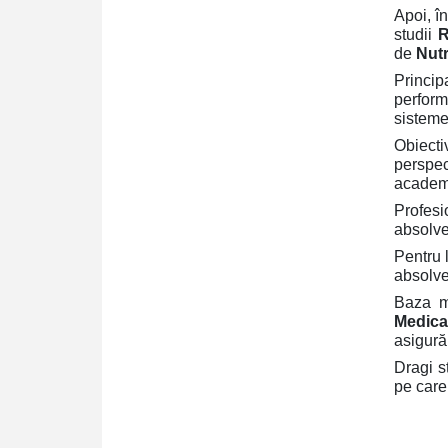
Apoi, î
studii
R
de
Nutr
Princi
perform
sisteme
Obiecti
perspect
academ
Profesi
absolven
Pentru 
absolve
Baza m
Medical
asigură 
Dragi s
pe care 