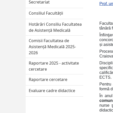
Secretariat
Prof. 
Consiliul Facultății
Faculta
Hotărâri Consiliu Facultatea
tânără 
de Asistență Medicală
Înfiinţ
concord
Comisii Facultatea de
și asist
Asistență Medicală 2025-
Proces
2026
Craiova
Raportare 2025 - activitate
Discipl
specifi
cercetare
calific
ECTS.
Raportare cercetare
Pentru 
formă d
Evaluare cadre didactice
În anul
comuni
nurse ş
didacti