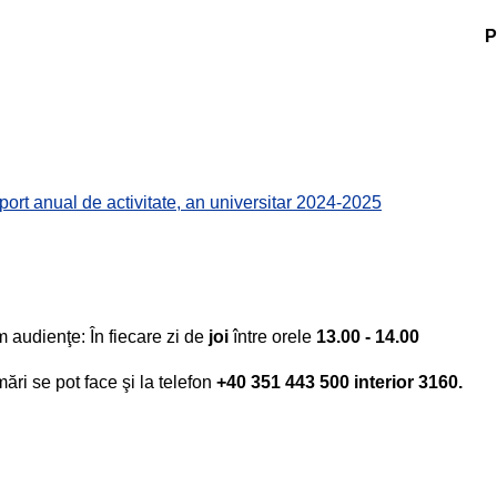
P
ort anual de activitate, an universitar 2024-2025
 audienţe:
În fiecare zi de
joi
între orele
13.00 - 14.00
ări se pot face şi la telefon
+4
0 351 443 500 interior 3160.