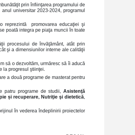
bunătăţit prin înfiinţarea programului de
n anul universitar 2023-2024, programul
o reprezintă promovarea educaţiei şi
e poată integra pe piaţa muncii în toate
ţii procesului de învăţământ, atât prin
ât şi a dimensiunilor interne ale calităţii
rim să o dezvoltăm, urmăresc să îi aducă
 la progresul ştiinţei.
nţare a două programe de masterat pentru
le patru programe de studii,
Asistenţă
e și recuperare, Nutriţie şi dietetică
,
ijinul în vederea îndeplinirii proiectelor