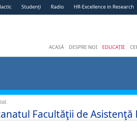
dactic
Studenți
Radio
HR-Excellence in Research
ACASĂ
DESPRE NOI
EDUCAȚIE
CE
nat
anatul Facultăţii de Asistenţă