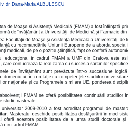
univ. dr. Dana-Maria ALBULESCU
tea de Moaşe și Asistenţă Medicală (FMAM) a fost înfiinţată pr
formă de învăţământ a Universităţii de Medicină şi Farmacie din
area Facultăţii de Moaşe și Asistență Medicală a Universităţii de
anţă cu recomandările Uniunii Europene de a aborda specializ
enţi medicali, de pe o pozitie ştiinţifică, fapt ce conferă autonomie
ul educaţional în cadrul FMAM a UMF din Craiova este asi
, care conlucrează la realizarea cu succes a sarcinilor specifice
inele de învăţământ sunt prevăzute într-o succesiune logic
ce domeniului, în corelaţie cu competenţele studiilor universitar
ărilor naţionale şi cu Programele similare UE, ponderea disciplin
absolvenţii FMAM se oferă posibilitatea continuării studiilor în
e studii masterale.
 universitar 2009-2010 a fost acreditat programul de maste
tar
. Masteratul deschide posibilitatea desfăşurării în mod siste
i oferă acestora posibilitatea de a urma studii doctorale şi d
că din cadrul FMAM.