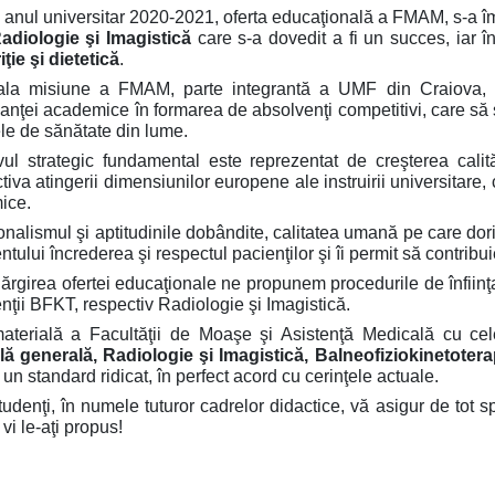
n anul universitar 2020-2021, oferta educaţională a FMAM, s-a îm
adiologie şi Imagistică
care s-a dovedit a fi un succes, iar î
iţie şi dietetică
.
pala misiune a FMAM, parte integrantă a UMF din Craiova, 
anţei academice în formarea de absolvenţi competitivi, care să s
le de sănătate din lume.
vul strategic fundamental este reprezentat de creşterea calită
iva atingerii dimensiunilor europene ale instruirii universitare, c
ice.
onalismul şi aptitudinile dobândite, calitatea umană pe care do
tului încrederea şi respectul pacienţilor şi îi permit să contribuie
lărgirea ofertei educaţionale ne propunem procedurile de înfii
nţii BFKT, respectiv Radiologie şi Imagistică.
aterială a Facultăţii de Moaşe şi Asistenţă Medicală cu ce
ă generală, Radiologie şi Imagistică, Balneofiziokinetoterapi
un standard ridicat, în perfect acord cu cerinţele actuale.
tudenţi, în numele tuturor cadrelor didactice, vă asigur de tot spr
vi le-aţi propus!