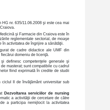
in HG nr. 635/11.06.2008 şi este cea mai
 Craiova.
 Medicină şi Farmacie din Craiova este în
ările reglementate sectorial, de moaşe
 în activitatea de îngrijire a sănătăţii.
gurat de cadre didactice ale UMF din
 fiecărui domeniu de licenţă.
ă şi definesc competenţele generale şi
e de masterat; sunt compatibile cu cadrul
elor fiind exprimată în credite de studii
 ciclul II de învăţământ universitar sub
rat
Dezvoltarea serviciilor de nursing
matic a activităţii de cercetare de către
e a participa nemijlocit la activitatea