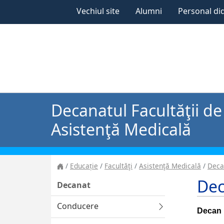
Vechiul site
Alumni
Personal di
Decanatul Facultăţii de
Asistenţă Medicală
Educație
Facultăţi
Asistenţă Medicală
Deca
Dec
Decanat
Conducere
Decan