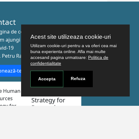
ntact
gina de contact
Acest site utilizeaza cookie-uri
m ajungi aici
Utilizam cookie-uri pentru a va oferi cea mai
vid-19
buna experienta online. Afla mai multe
r. Petru Rareş nr.2, Craiova, 200349
accesand pagina urmatoare:
Politica de
confidentialitate
nează-te la newsletter!
Refuza
Accepta
The Human
Resources
Strategy for
Researchers
Craiova. Realizat de
Acron Soft