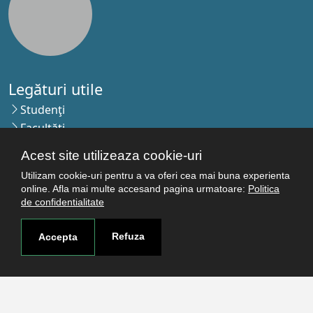
Legături utile
Studenţi
Facultăţi
Cercetare
Acest site utilizeaza cookie-uri
Termeni şi condiţii
Utilizam cookie-uri pentru a va oferi cea mai buna experienta
Politica de confidenţialitate
online. Afla mai multe accesand pagina urmatoare:
Politica
Autentificare
de confidentialitate
Refuza
Accepta
Contact
Pagina de contact
Cum ajungi aici
Covid-19