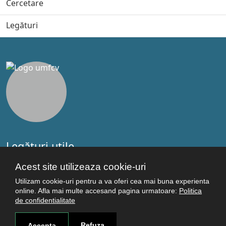
Cercetare
Legături
Legături utile
Studenţi
Acest site utilizeaza cookie-uri
Facultăţi
Utilizam cookie-uri pentru a va oferi cea mai buna experienta
Cercetare
online. Afla mai multe accesand pagina urmatoare:
Politica
Termeni şi condiţii
de confidentialitate
Politica de confidenţialitate
Refuza
Accepta