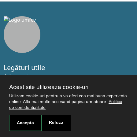
Legături utile
Studenţi
Facultăţi
Acest site utilizeaza cookie-uri
Cercetare
Utilizam cookie-uri pentru a va oferi cea mai buna experienta
Termeni şi condiţii
online. Afla mai multe accesand pagina urmatoare:
Politica
de confidentialitate
Politica de confidenţialitate
Autentificare
Refuza
Accepta