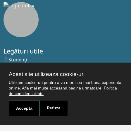
Legături utile
Studenţi
Facultăţi
Acest site utilizeaza cookie-uri
Cercetare
Termeni şi condiţii
Utilizam cookie-uri pentru a va oferi cea mai buna experienta
online. Afla mai multe accesand pagina urmatoare:
Politica
Politica de confidenţialitate
de confidentialitate
Autentificare
Refuza
Accepta
Contact
Pagina de contact