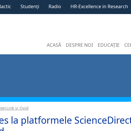
dactic
Studenți
Radio
HR-Excellence in Research
ACASĂ
DESPRE NOI
EDUCAȚIE
CE
gerLink si Ovid
es la platformele ScienceDirect