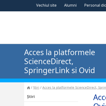
Vechiul site
Alumni
Personal di
Acces la platformele
ScienceDirect,
SpringerLink si Ovid
Știri
Acces la platformele ScienceDirect, Sprin
Acc
Știri