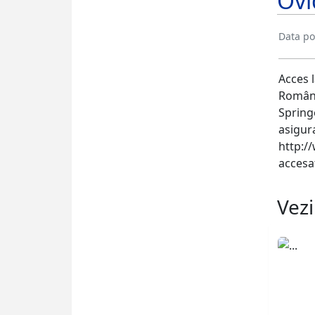
Ovi
Data pos
Acces 
Români
Springe
asigur
http:/
accesa
Vezi