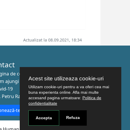
Actualizat la 08.09.2021, 18:34
ntact
gina de contact
Acest site utilizeaza cookie-uri
m ajungi aici
Utilizam cookie-uri pentru a va oferi cea mai
vid-19
buna experienta online. Afla mai multe
r. Petru Rareş nr.2, Craiova, 200349
accesand pagina urmatoare:
Politica de
confidentialitate
nează-te la newsletter!
Refuza
Accepta
The Human