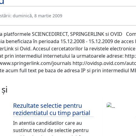
d
tării:
duminică, 8 martie 2009
la platformele SCIENCEDIRECT, SPRINGERLINK si OVID Comuni
a beneficiaza în perioada 15.12.2008 - 15.12.2009 de acces 
rLink si Ovid. Accesul cercetatorilor la revistele electronice 
at prin intermediul internetului la urmatoarele adrese: htt
/www.springerlink.com/journals http://ovidsp.ovid.com/auto
te acum full text pe baza de adresa IP si prin intermediu
 și
Rezultate selectie pentru
rezidentiatul cu timp partial
In atentia candidatilor care au
sustinut testul de selectie pentru