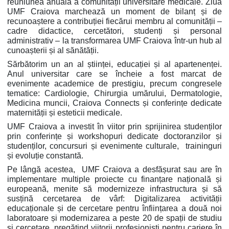
reuniunea anuală a comunității universitare medicale. Ziua
UMF Craiova marchează un moment de bilanț și de
recunoaștere a contribuției fiecărui membru al comunității –
cadre didactice, cercetători, studenți și personal
administrativ – la transformarea UMF Craiova într-un hub al
cunoașterii și al sănătății.
Sărbătorim un an al științei, educației și al apartenenței.
Anul universitar care se încheie a fost marcat de
evenimente academice de prestigiu, precum congresele
tematice: Cardiologie, Chirurgia umărului, Dermatologie,
Medicina muncii, Craiova Connects și conferințe dedicate
maternității și esteticii medicale.
UMF Craiova a investit în viitor prin sprijinirea studenților
prin conferințe și workshopuri dedicate doctoranzilor și
studenților, concursuri și evenimente culturale, traininguri
și evoluție constantă.
Pe lângă acestea, UMF Craiova a desfășurat sau are în
implementare multiple proiecte cu finanțare națională și
europeană, menite să modernizeze infrastructura și să
susțină cercetarea de vârf: Digitalizarea activității
educaționale și de cercetare pentru înființarea a două noi
laboratoare și modernizarea a peste 20 de spații de studiu
și cercetare, pregătind viitorii profesioniști pentru cariere în