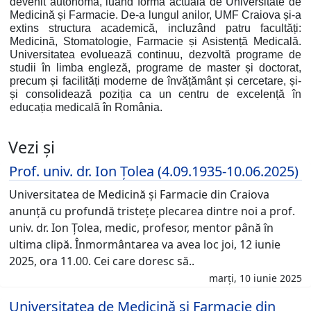
devenit autonomă, luând forma actuală de Universitate de
Medicină și Farmacie. De-a lungul anilor, UMF Craiova și-a
extins structura academică, incluzând patru facultăți:
Medicină, Stomatologie, Farmacie și Asistență Medicală.
Universitatea evoluează continuu, dezvoltă programe de
studii în limba engleză, programe de master și doctorat,
precum și facilități moderne de învățământ și cercetare, și-
și consolidează poziția ca un centru de excelență în
educația medicală în România.
Vezi și
Prof. univ. dr. Ion Țolea (4.09.1935-10.06.2025)
Universitatea de Medicină și Farmacie din Craiova
anunță cu profundă tristețe plecarea dintre noi a prof.
univ. dr. Ion Țolea, medic, profesor, mentor până în
ultima clipă. Înmormântarea va avea loc joi, 12 iunie
2025, ora 11.00. Cei care doresc să..
marți, 10 iunie 2025
Universitatea de Medicină și Farmacie din