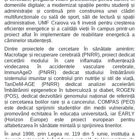
domeniile digitale; a modernizat spațiile pentru studenți și
administrație și continuă prin construirea unei clădiri
multifuncționale cu sală de sport, săli de lectură și spații
administrative. UMF Craiova va fi investi pentru creșterea
eficienței energetice și a calității vieții în campus printr-un
proiect aflat în implementare de reabilitare energetică a
căminelor studențești.
Dintre proiectele de cercetare în sănătate amintim:
Macrofage și recuperare cerebrală (PNRR), proiect dedicat
cercetării modului în care inflamația influențează
vindecarea în accidentele vasculare cerebrale,
ImmunAgeD (PNRR) dedicat studiului îmbătrânirii
sistemului imunitar și controlul prin nutriție și stil de viață,
TanDeM-AGE (PNRR) dedicat analizei accelerării
îmbătrânirii epigenetice în tuberculoză și diabet, ROGEN
(POS), dedicat dezvoltării genomului național de referință
și cercetarea bolilor rare și a cancerului. COMPAS (PEO)
este dedicat sprijinirii studenților din medii vulnerabile,
promovând echitatea în educația universitară, iar EARLY
(Horizon Europe) este proiect european pentru
alfabetizarea în sănătate mintală și sprijinirea tinerilor.
În anul 1998, prin Legea nr. 119 din 5 iunie, instituția a