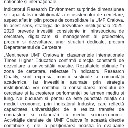
naționale și internaționale.
Indicatorul Research Environment surprinde dimensiunea
și capacitatea instituțională a ecosistemului de cercetare,
aspect aflat în plin proces de consolidare la UMF Craiova.
În acest sens, strategia de dezvoltare instituțională 2025-
2029 prevede investiții consistente în infrastructura de
cercetare, digitalizare și management al proiectelor,
precum și dezvoltarea unor structuri dedicate, precum
Departamentul de Cercetare.
„Menținerea UMF Craiova în clasamentele internaționale
Times Higher Education confirmă direcția constantă de
dezvoltare a universității noastre. Rezultatele obținute în
zona de cercetare, reflectate în indicatorul Research
Quality, sunt expresia muncii susținute a comunității
academice, iar investițiile asumate prin strategia
instituțională vor contribui la consolidarea mediului de
cercetare și la creșterea performanței pe termen mediu și
lung. Ne bucurăm și pentru că este punctată relația cu
mediul economic, prin indicatorul Industry, care reflectă
capacitatea universităților de a realiza transfer de
cunoaștere și colaborări cu mediul socio-economic.
Activitățile derulate de UMF Craiova în această direcție
contribuie și ele la poziționarea noastră în evaluările