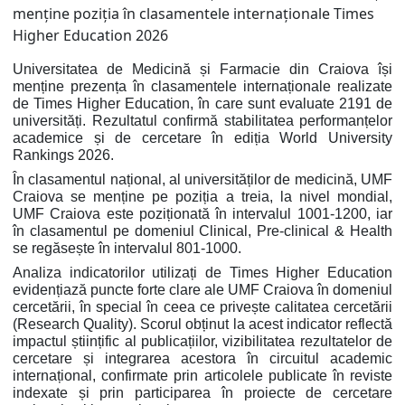
Universitatea de Medicină și Farmacie din Craiova își
menține prezența în clasamentele internaționale realizate
de Times Higher Education, în care sunt evaluate 2191 de
universități. Rezultatul confirmă stabilitatea performanțelor
academice și de cercetare în ediția World University
Rankings 2026.
În clasamentul național, al universităților de medicină, UMF
Craiova se menține pe poziția a treia, la nivel mondial,
UMF Craiova este poziționată în intervalul 1001-1200, iar
în clasamentul pe domeniul Clinical, Pre-clinical & Health
se regăsește în intervalul 801-1000.
Analiza indicatorilor utilizați de Times Higher Education
evidențiază puncte forte clare ale UMF Craiova în domeniul
cercetării, în special în ceea ce privește calitatea cercetării
(Research Quality). Scorul obținut la acest indicator reflectă
impactul științific al publicațiilor, vizibilitatea rezultatelor de
cercetare și integrarea acestora în circuitul academic
internațional, confirmate prin articolele publicate în reviste
indexate și prin participarea în proiecte de cercetare