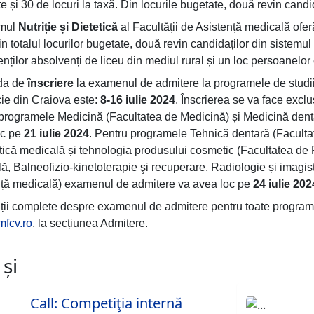
e și 30 de locuri la taxă. Din locurile bugetate, două revin candid
mul
Nutriție și Dietetică
al Facultății de Asistență medicală oferă
in totalul locurilor bugetate, două revin candidaților din sistemul
nților absolvenți de liceu din mediul rural și un loc persoanelor c
da de
înscriere
la examenul de admitere la programele de studii 
ie din Craiova este:
8-16 iulie 2024
. Înscrierea se va face excl
programele Medicină (Facultatea de Medicină) și Medicină dent
oc pe
21 iulie 2024
. Pentru programele Tehnică dentară (Faculta
că medicală și tehnologia produsului cosmetic (Facultatea de 
ă, Balneofizio-kinetoterapie şi recuperare, Radiologie și imagisti
nță medicală) examenul de admitere va avea loc pe
24 iulie 202
ții complete despre examenul de admitere pentru toate progra
fcv.ro
, la secțiunea Admitere.
 și
Call: Competiţia internă