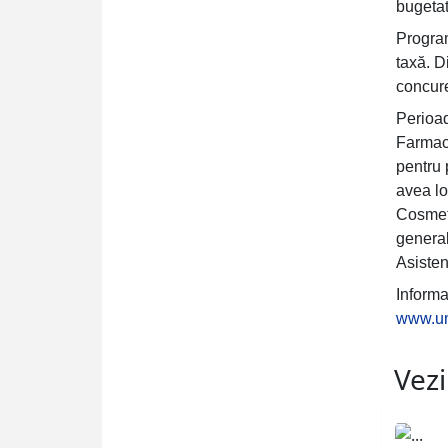
bugetat
Progra
taxă. D
concure
Perioa
Farmac
pentru 
avea l
Cosmeti
general
Asiste
Informa
www.um
Vezi