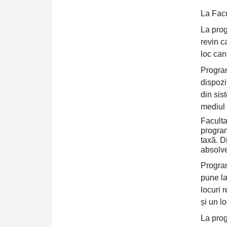
La Facu
La pro
revin c
loc can
Progra
dispozi
din sis
mediul 
Faculta
progra
taxă. D
absolve
Progra
pune la
locuri 
și un l
La pro