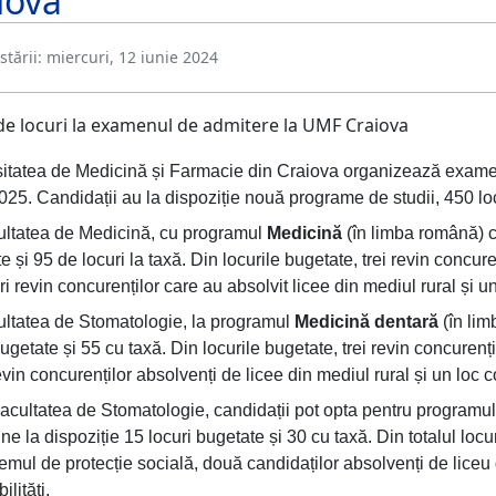
iova
tării:
miercuri, 12 iunie 2024
itatea de Medicină și Farmacie din Craiova organizează examen
25. Candidații au la dispoziție nouă programe de studii, 450 loc
ultatea de Medicină, cu programul
Medicină
(în limba română) c
e și 95 de locuri la taxă. Din locurile bugetate, trei revin concure
ri revin concurenților care au absolvit licee din mediul rural și u
ltatea de Stomatologie, la programul
Medicină dentară
(în lim
bugetate și 55 cu taxă. Din locurile bugetate, trei revin concurenți
evin concurenților absolvenți de licee din mediul rural și un loc 
Facultatea de Stomatologie, candidații pot opta pentru programu
ne la dispoziție 15 locuri bugetate și 30 cu taxă. Din totalul locu
temul de protecție socială, două candidaților absolvenți de liceu
ilități.