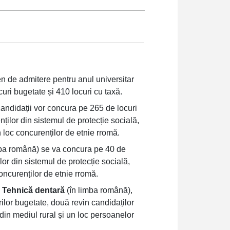
 de admitere pentru anul universitar
uri bugetate și 410 locuri cu taxă.
andidații vor concura pe 265 de locuri
nților din sistemul de protecție socială,
n loc concurenților de etnie rromă.
ba română) se va concura pe 40 de
lor din sistemul de protecție socială,
concurenților de etnie rromă.
l
Tehnică dentară
(în limba română),
rilor bugetate, două revin candidaților
 din mediul rural și un loc persoanelor