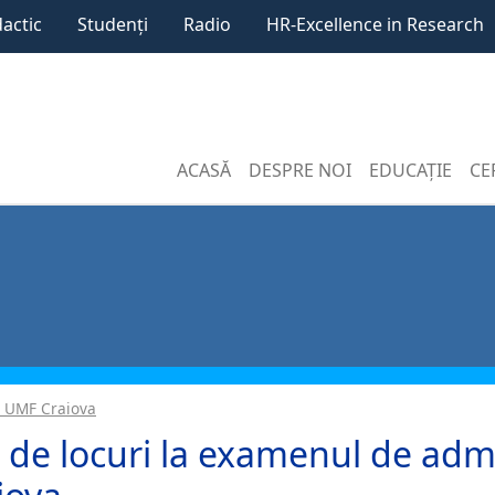
dactic
Studenți
Radio
HR-Excellence in Research
ACASĂ
DESPRE NOI
EDUCAȚIE
CE
a UMF Craiova
 de locuri la examenul de adm