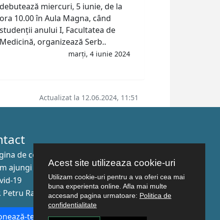
debutează miercuri, 5 iunie, de la
ora 10.00 în Aula Magna, când
studenții anului I, Facultatea de
Medicină, organizează Serb..
marți, 4 iunie 2024
Actualizat la 12.06.2024, 11:51
ntact
gina de contact
Acest site utilizeaza cookie-uri
m ajungi aici
Utilizam cookie-uri pentru a va oferi cea mai
vid-19
buna experienta online. Afla mai multe
r. Petru Rareş nr.2, Craiova, 200349
accesand pagina urmatoare:
Politica de
confidentialitate
nează-te la newsletter!