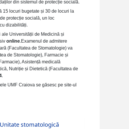
aților din sistemul de protecție socială.
 15 locuri bugetate și 30 de locuri la
 de protecție socială, un loc
u dizabilități.
ale Universității de Medicină și
usiv
online
.
Examenul de admitere
ară (Facultatea de Stomatologie) va
tea de Stomatologie), Farmacie și
Farmacie), Asistență medicală
că, Nutriție și Dietetică (Facultatea de
4
.
mele UMF Craiova se găsesc pe site-ul
Unitate stomatologică