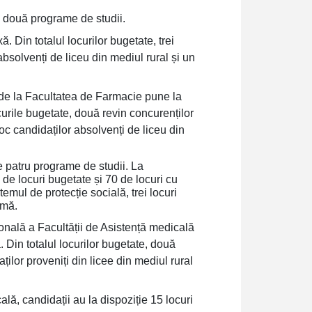
 două programe de studii.
ă. Din totalul locurilor bugetate, trei
absolvenți de liceu din mediul rural și un
de la Facultatea de Farmacie pune la
ocurile bugetate, două revin concurenților
loc candidaților absolvenți de liceu din
e patru programe de studii. La
0 de locuri bugetate și 70 de locuri cu
temul de protecție socială, trei locuri
omă.
onală a Facultății de Asistență medicală
. Din totalul locurilor bugetate, două
ților proveniți din licee din mediul rural
ală, candidații au la dispoziție 15 locuri