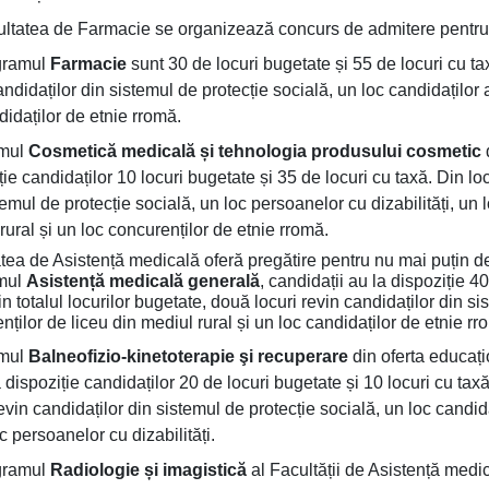
ltatea de Farmacie se organizează concurs de admitere pentru
gramul
Farmacie
sunt 30 de locuri bugetate și 55 de locuri cu tax
andidaților din sistemul de protecție socială, un loc candidaților 
didaților de etnie rromă.
mul
Cosmetică medicală și tehnologia produsului cosmetic
ție candidaților 10 locuri bugetate și 35 de locuri cu taxă. Din l
temul de protecție socială, un loc persoanelor cu dizabilități, un 
rural și un loc concurenților de etnie rromă.
tea de Asistență medicală oferă pregătire pentru nu mai puțin d
mul
Asistență medicală generală
, candidații au la dispoziție 4
in totalul locurilor bugetate, două locuri revin candidaților din sis
nților de liceu din mediul rural și un loc candidaților de etnie rr
mul
Balneofizio-kinetoterapie şi recuperare
din oferta educați
 dispoziție candidaților 20 de locuri bugetate și 10 locuri cu taxă
revin candidaților din sistemul de protecție socială, un loc candida
oc persoanelor cu dizabilități.
gramul
Radiologie și imagistică
al Facultății de Asistență medic