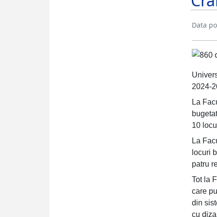
Cra
Data pos
Univers
2024-20
La Fac
bugetat
10 locu
La Facu
locuri 
patru r
Tot la 
care pu
din sis
cu dizab