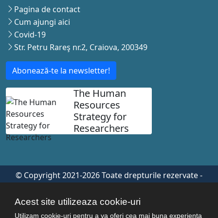
Pagina de contact
Cum ajungi aici
Covid-19
Str. Petru Rareş nr.2, Craiova, 200349
Abonează-te la newsletter!
The Human
Resources
Strategy for
Researchers
© Copyright 2021-2026 Toate drepturile rezervate -
Universitatea de Medicina si Farmacie Craiova. Realizat
de
Acron Soft
Acest site utilizeaza cookie-uri
Utilizam cookie-uri pentru a va oferi cea mai buna experienta