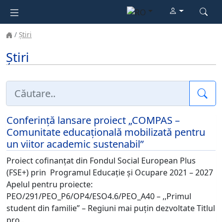
Știri
Știri
Cau
Conferință lansare proiect „COMPAS –
Comunitate educațională mobilizată pentru
un viitor academic sustenabil”
Proiect cofinanțat din Fondul Social European Plus
(FSE+) prin Programul Educație și Ocupare 2021 – 2027
Apelul pentru proiecte:
PEO/291/PEO_P6/OP4/ESO4.6/PEO_A40 – ,,Primul
student din familie” – Regiuni mai puțin dezvoltate Titlul
pro..