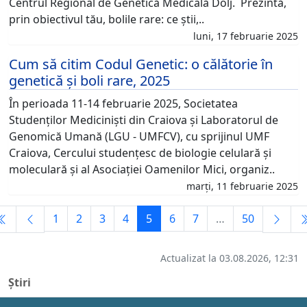
Centrul Regional de Genetică Medicală Dolj. Prezintă,
prin obiectivul tău, bolile rare: ce știi,..
luni, 17 februarie 2025
Cum să citim Codul Genetic: o călătorie în
genetică și boli rare, 2025
În perioada 11-14 februarie 2025, Societatea
Studenților Mediciniști din Craiova și Laboratorul de
Genomică Umană (LGU - UMFCV), cu sprijinul UMF
Craiova, Cercului studențesc de biologie celulară și
moleculară și al Asociației Oamenilor Mici, organiz..
marți, 11 februarie 2025
1
2
3
4
5
6
7
…
50
Actualizat la 03.08.2026, 12:31
Știri