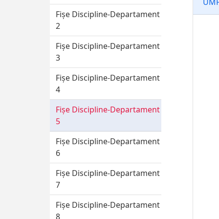
UMF
Fișe Discipline-Departament
2
Fișe Discipline-Departament
3
Fișe Discipline-Departament
4
Fișe Discipline-Departament
5
Fișe Discipline-Departament
6
Fișe Discipline-Departament
7
Fișe Discipline-Departament
8