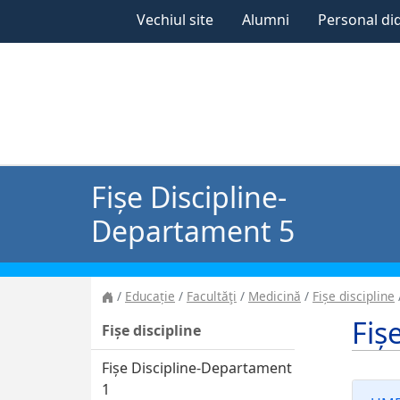
Vechiul site
Alumni
Personal di
Fișe Discipline-
Departament 5
Educație
Facultăţi
Medicină
Fișe discipline
Fiș
Fișe discipline
Fișe Discipline-Departament
1