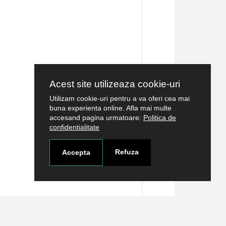
Acest site utilizeaza cookie-uri
Utilizam cookie-uri pentru a va oferi cea mai
buna experienta online. Afla mai multe
accesand pagina urmatoare:
Politica de
confidentialitate
Refuza
Accepta