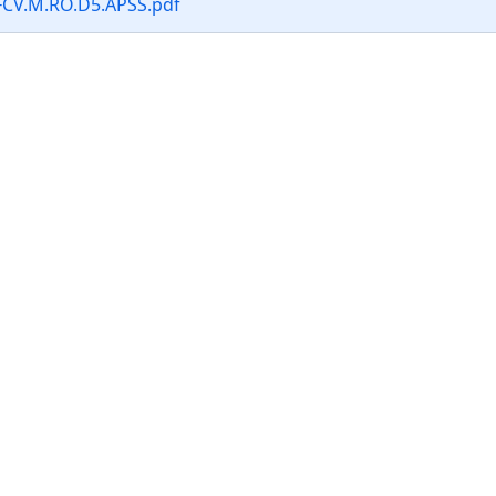
CV.M.RO.D5.APSS.pdf